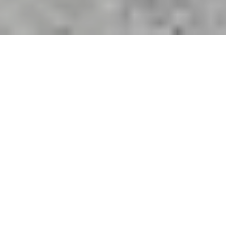
Benvenuti a
Palazzo Bandino
Palazzo Bandino sorge a Chianciano Terme, in provincia di
Siena, sulle
meravigliose colline toscane
. Nasciamo come
società agricola ma nel tempo ci siamo evoluti fino a
diventare un
agriturismo tipico e accogliente
, pronto a
soddisfare le esigenze dei nostri clienti.